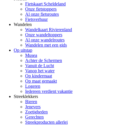
Fietskaart Scheldeland
Onze fietstoppers
Al onze fietsroutes
Fietsverhuur
Wandelen
Wandelkaart Rivierenland
Onze wandeltoppers
Al onze wandelroutes
Wandelen met een gids
Op uitstap
Musea
Achter de Schermen
Vanuit de Lucht
Vanop het water
Op kindermaat
Op maat gemaakt
Logeren
Iedereen verdient vakantie
Streeklekkers
Bieren
Jenevers
Zoetigheden
Gerechten
Streekproducten allerlei