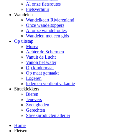
Al onze fietsroutes
Fietsverhuur
Wandelen
Wandelkaart Rivierenland
Onze wandeltoppers
Al onze wandelroutes
Wandelen met een gids
Op uitstap
Musea
Achter de Schermen
Vanuit de Lucht
Vanop het water
Op kindermaat
Op maat gemaakt
Logeren
Iedereen verdient vakantie
Streeklekkers
Bieren
Jenevers
Zoetigheden
Gerechten
Streekproducten allerlei
Home
Fietsen